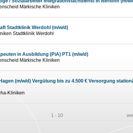
ge / Sozialarbeiter Integrationsfachdienst in Iserlohn (m/w/
enscheid Märkische Kliniken
aft Stadtklinik Werdohl (m/w/d)
niken Stadtklinik Werdohl
peuten in Ausbildung (PiA) PT1 (m/w/d)
enscheid Märkische Kliniken
agen (m/w/d) Vergütung bis zu 4.500 € Versorgung station
ha-Kliniken
1 - 10
we