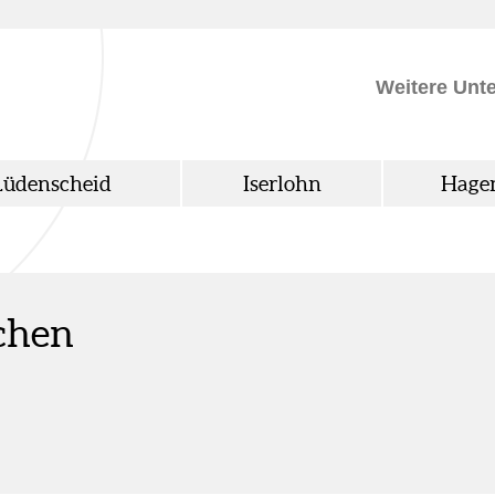
Weitere Unt
Lüdenscheid
Iserlohn
Hage
schen