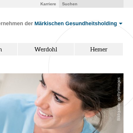
Karriere
ernehmen der
Märkischen Gesundheitsholding
n
Werdohl
Hemer
Märkische
So fu
Weg 