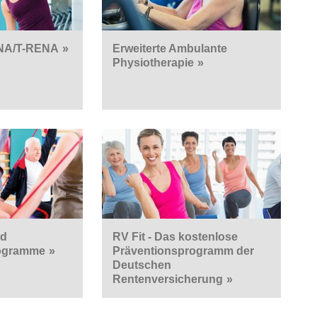
NA/T-RENA
»
Erweiterte Ambulante
Physiotherapie
»
nd
RV Fit - Das kostenlose
ogramme
»
Präventionsprogramm der
Deutschen
Rentenversicherung
»