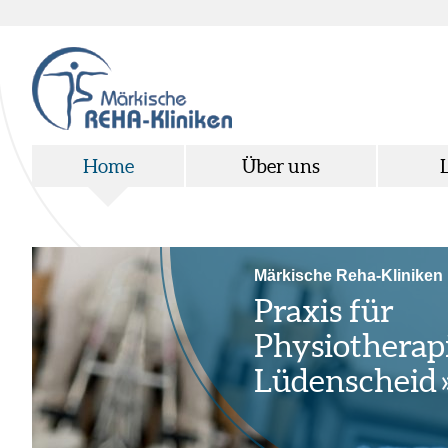
Home
Über uns
ärkische Reha-Kliniken
raxis für
hysiotherapie in
Lüdenscheid
»