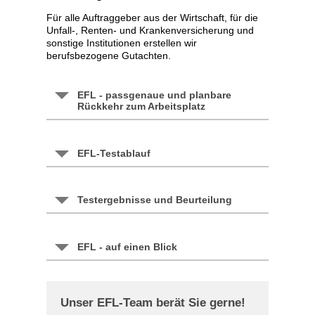
Für alle Auftraggeber aus der Wirtschaft, für die
nt
Unfall-, Renten- und Krankenversicherung und
sonstige Institutionen erstellen wir
berufsbezogene Gutachten.
EFL)
EFL - passgenaue und planbare
Rückkehr zum Arbeitsplatz
EFL-Testablauf
Testergebnisse und Beurteilung
EFL - auf einen Blick
Unser EFL-Team berät Sie gerne!