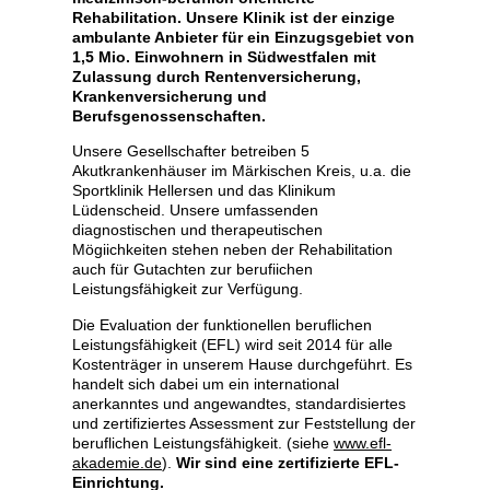
Rehabilitation. Unsere Klinik ist der einzige
ambulante Anbieter für ein Einzugsgebiet von
entierte
1,5 Mio. Einwohnern in Südwestfalen
mit
Zulassung durch Rentenversicherung,
Krankenversicherung und
litation
Berufsgenossenschaften.
Unsere Gesellschafter betreiben 5
Akutkrankenhäuser im Märkischen Kreis, u.a. die
Sportklinik Hellersen und das Klinikum
stik /
Lüdenscheid. Unsere umfassenden
diagnostischen und therapeutischen
Mögiichkeiten stehen neben der Rehabilitation
auch für Gutachten zur berufiichen
Leistungsfähigkeit zur Verfügung.
Die Evaluation der funktionellen beruflichen
Leistungsfähigkeit (EFL) wird seit 2014 für alle
/T-
Kostenträger in unserem Hause durchgeführt. Es
handelt sich dabei um ein international
anerkanntes und angewandtes, standardisiertes
und zertifiziertes Assessment zur Feststellung der
beruflichen Leistungsfähigkeit. (siehe
www.efl-
akademie.de
).
Wir sind eine zertifizierte EFL-
Einrichtung.